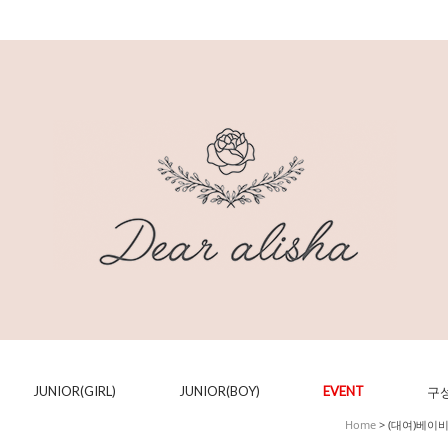
JUNIOR(GIRL)
JUNIOR(BOY)
EVENT
구
Home
>
(대여)베이비