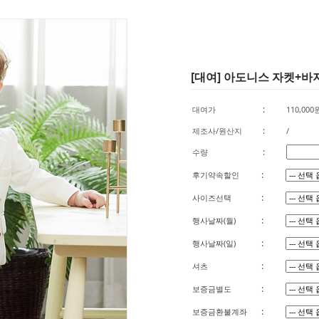
[대여] 아도니스 자켓+바지 
:
대여가
110,000
:
제조사/원산지
/
:
수량
:
후기약속할인
:
사이즈선택
:
행사날짜(월)
:
행사날짜(일)
:
셔츠
:
보증금별도
:
보증금환불계좌