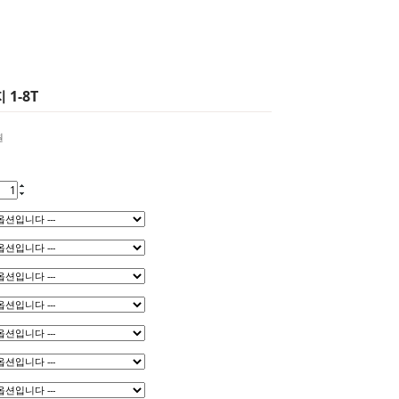
1-8T
원