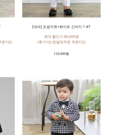
T
[대여] 조셉자켓+화이트 긴바지 1-4T
최대 할인가 90,000원
쿠폰1만)
(후기1만,한달전주문 쿠폰1만)
110,000원