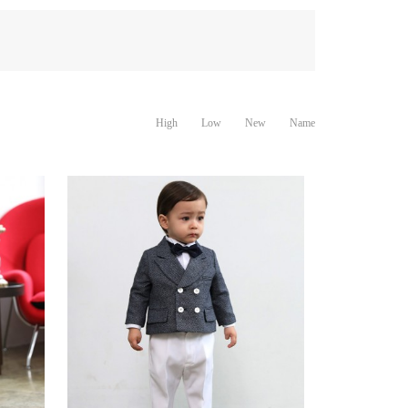
High
Low
New
Name