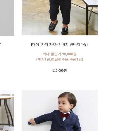
[대여] 카터 자켓+긴바지,반바지 1-8T
T
최대 할인가 90,000원
(후기1만,한달전주문 쿠폰1만)
110,000원