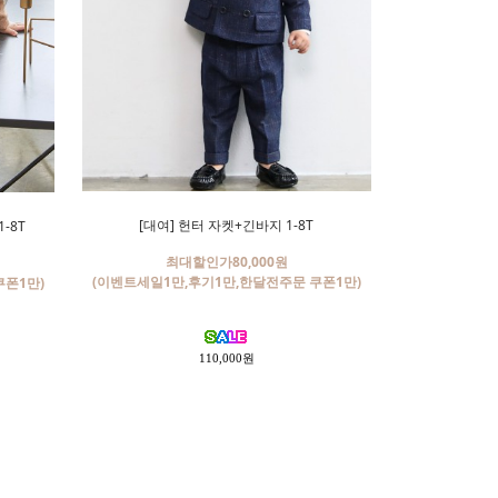
[대여] 헌터 자켓+긴바지 1-8T
-8T
최대할인가80,000원
(이벤트세일1만,후기1만,한달전주문 쿠폰1만)
쿠폰1만)
110,000원