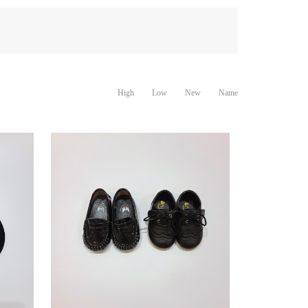
High
Low
New
Name