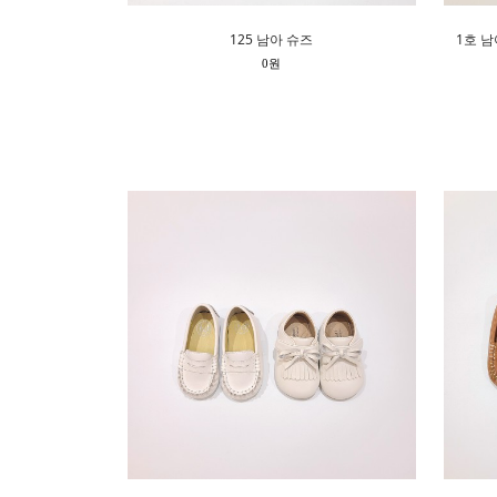
125 남아 슈즈
1호 
0원