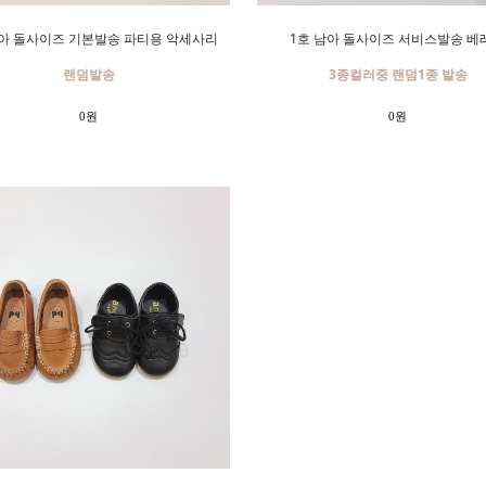
남아 돌사이즈 기본발송 파티용 악세사리
1호 남아 돌사이즈 서비스발송 베
랜덤발송
3종컬러중 랜덤1종 발송
0원
0원